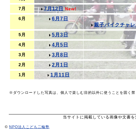
7月12日
7月
New!
6月7日
6月
親子バイクチャレ
5月3日
5月
4月5日
4月
3月8日
3月
2月1日
2月
1月11日
1月
※ダウンロードした写真は、個人で楽しむ目的以外に使うことを固く禁
当サイトに掲載している画像や文書を
©
NPO法人こども二輪塾