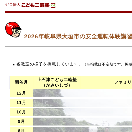
2026年岐阜県大垣市の安全運転体験講
各教室の様子を掲載しています。
（※掲載は不定期です。掲
上石津こども二輪塾
開催月
ファミリ
（かみいしづ）
12月
11月
10月
9月
8月